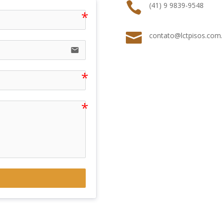

(41) 9 9839-9548

contato@lctpisos.com.
email