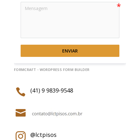
ENVIAR
FORMCRAFT - WORDPRESS FORM BUILDER
(41) 9 9839-9548


@lctpisos
