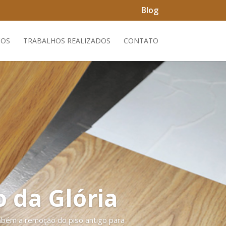
Blog
ÇOS
TRABALHOS REALIZADOS
CONTATO
o da Glória
ambém a remoção do piso antigo para