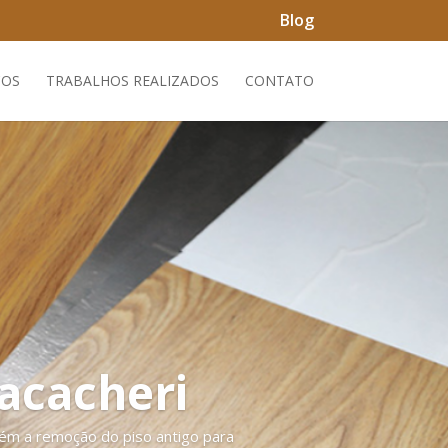
Blog
ÇOS
TRABALHOS REALIZADOS
CONTATO
Bacacheri
bém a remoção do piso antigo para