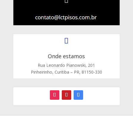


Onde estamos
Rua Leonardo Pianowski, 201
Pinheirinho, Curitiba – PR, 81150-330