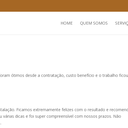
HOME
QUEM SOMOS
SERVI
 foram ótimos desde a contratação, custo benefício e o trabalho fico
stalação. Ficamos extremamente felizes com o resultado e recomen
eu várias dicas e foi super compreensível com nossos prazos. Não
.